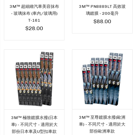
3M™ 超細緻汽車美容抹布
3M™ PN8889LT 高效玻
- 玻璃抹布 (車內/玻璃用)
璃鍍膜 - 200毫升
T-161
$88.00
$28.00
3M™ 至尊鍍膜水撥(歐洲
3M™ 極致鍍膜水撥(日本
車) - 不同尺寸 - 適用於大
車) - 不同尺寸 - 適用於大
部份歐洲車款
部份日本車及U型扣車款