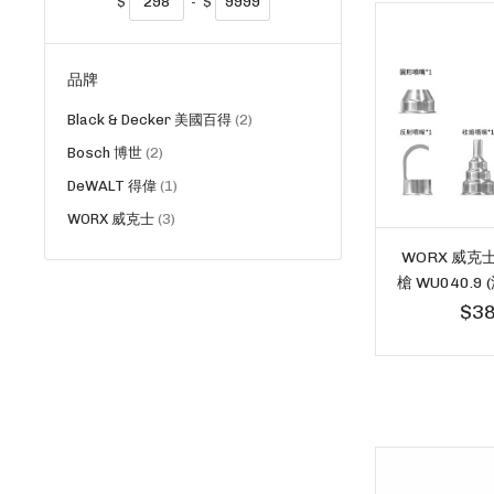
$
-
$
品牌
貨
Black & Decker 美國百得
2
品
貨
Bosch 博世
2
品
貨
DeWALT 得偉
1
品
貨
WORX 威克士
3
品
WORX 威克士
槍 WU040.9 
$38