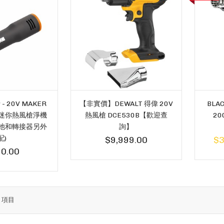
- 20V MAKER
【非實價】DEWALT 得偉 20V
BLA
列迷你熱風槍淨機
熱風槍 DCE530B【歡迎查
2
(電池和轉接器另外
詢】
配)
$9,999.00
$3
0.00
8
項目