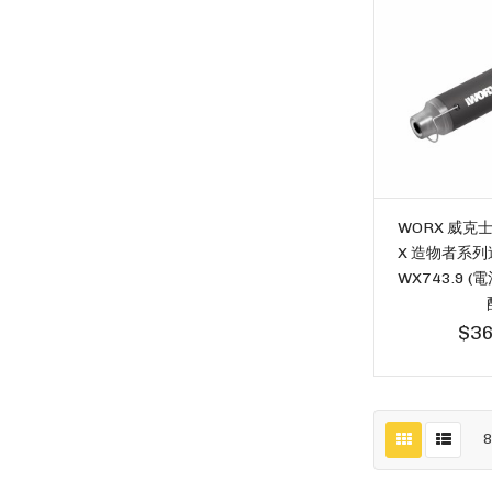
WORX 威克士 
X 造物者系
WX743.9 
$36