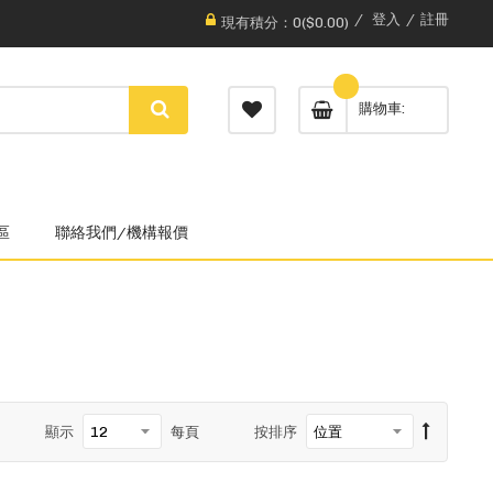
登入
註冊
現有積分：0($0.00)
購物車
區
聯絡我們/機構報價
顯示
每頁
按排序