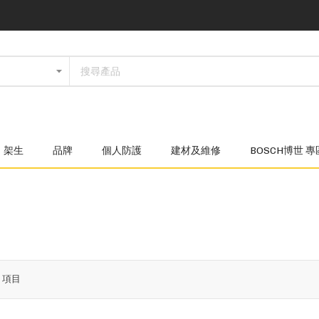
架生
品牌
個人防護
建材及維修
BOSCH博世 專
8
項目