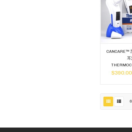
CANCARE™
耳
THERMOC
$390.0