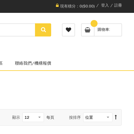
登入
註冊
現有積分：0($0.00)
購物車
區
聯絡我們/機構報價
顯示
每頁
按排序