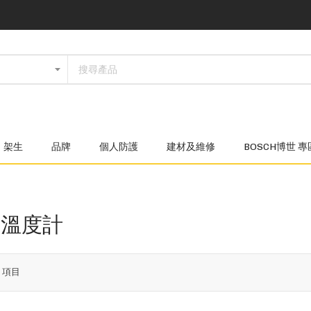
架生
品牌
個人防護
建材及維修
BOSCH博世 專
/溫度計
6
項目