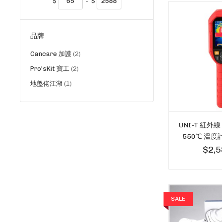
$
-
$
品牌
貨
Cancare 加護
2
品
貨
Pro'sKit 寶工
2
品
貨
地盤佬江湖
1
品
UNI-T 紅外線
550℃ 溫度計 
$2,5
SALE