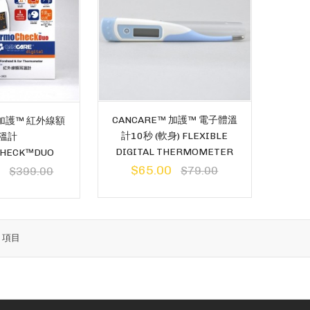
CANCARE™ 加護™ 電子體溫
 加護™ 紅外線額
計10秒 (軟身) FLEXIBLE
溫計
DIGITAL THERMOMETER
HECK™DUO
$65.00
0
$79.00
$399.00
6
項目