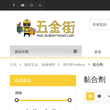
貨品分類
首頁
主頁
建材五金、維修物料
犀利牌 Selleys
黏合劑
黏合劑
精選產品
價錢