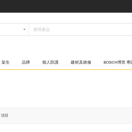
架生
品牌
個人防護
建材及維修
BOSCH博世 專
4
項目