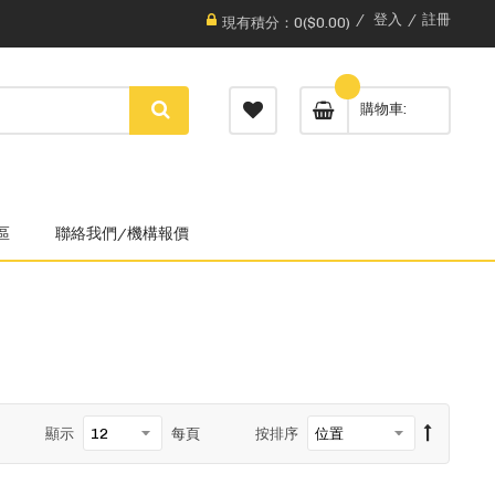
登入
註冊
現有積分：0($0.00)
購物車
區
聯絡我們/機構報價
顯示
每頁
按排序