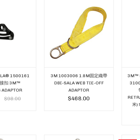
LA® 1500161
3M 1003006 1.8M固定織帶
3M™ 
接扣 3M™
DBI-SALA WEB TIE-OFF
310
 ADAPTOR
ADAPTOR
RETRA
$468.00
$98.00
米) 