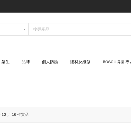
架生
品牌
個人防護
建材及維修
BOSCH博世 專
1
-
12
／
16
件貨品