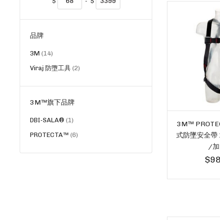
$
-
$
品牌
貨
3M
14
品
貨
Viraj 防墮工具
2
品
3M™旗下品牌
貨
DBI-SALA®
1
3M™ PROT
品
貨
式防墜安全帶 1
PROTECTA™
6
品
/加
$98