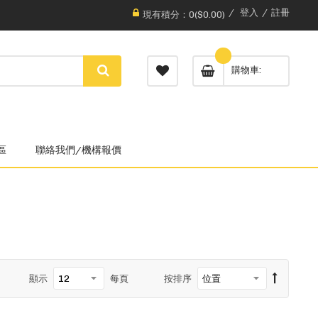
登入
註冊
現有積分：0($0.00)
購物車
區
聯絡我們/機構報價
顯示
每頁
按排序