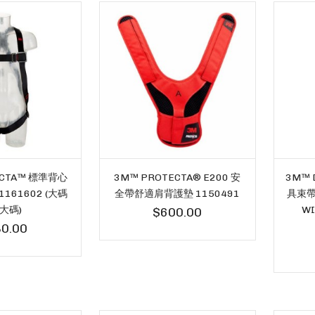
ECTA™ 標準背心
3M™ PROTECTA® E200 安
3M™ 
161602 (大碼
全帶舒適肩背護墊 1150491
具束帶 
大碼)
WI
$600.00
0.00