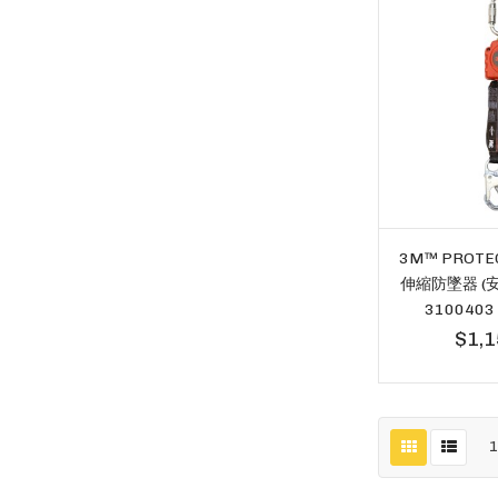
3M™ PROTE
伸縮防墜器 (安
3100403 
$1,1