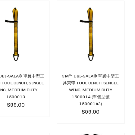
DBI-SALA® 單翼中型工
3M™ DBI-SALA® 單翼中型工
TOOL CINCH, SINGLE
具束帶 TOOL CINCH, SINGLE
NG, MEDIUM DUTY
WING, MEDIUM DUTY
1500013
1500014 (單個型號
15000143)
$99.00
$99.00