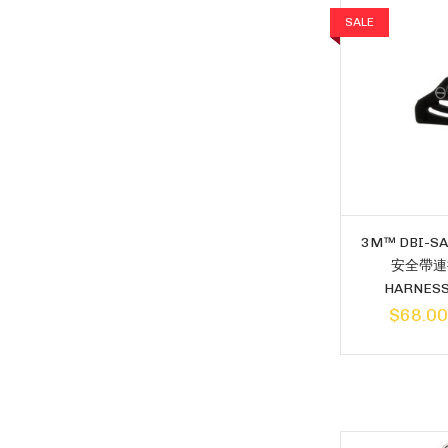
SALE
3M™ DBI-SA
安全帶連
HARNESS
$68.00