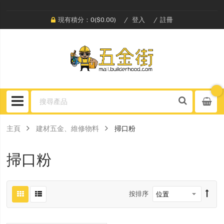
現有積分：0($0.00)
登入
註冊
主頁
建材五金、維修物料
掃口粉
掃口粉
按排序