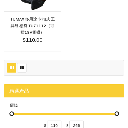
TUMAX 多用途 卡扣式 工
具袋 槍袋 TU71112（可
插18V電鑽）
$110.00
精選產品
價錢
$
-
$