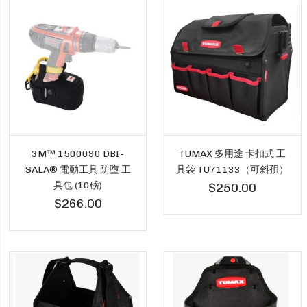
3M™ 1500090 DBI-
TUMAX 多用途 卡扣式 工
SALA® 電動工具 防墮 工
具袋 TU71133（可斜孭）
具包 (10磅)
$250.00
$266.00