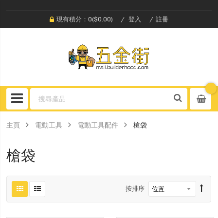
現有積分：0($0.00)
登入
註冊
主頁
電動工具
電動工具配件
槍袋
槍袋
按排序