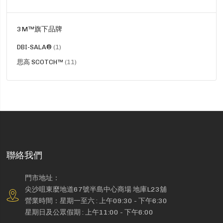
品
3M™旗下品牌
貨
DBI-SALA®
1
品
貨
思高 SCOTCH™
11
品
聯絡我們
門市地址：
尖沙咀東麼地道67號半島中心商場 地庫L23舖
營業時間：星期一至六 : 上午09:30 - 下午6:30
星期日及公眾假期 : 上午11:00 - 下午6:00