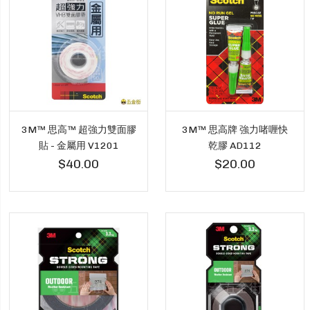
3M™ 思高™ 超強力雙面膠
3M™ 思高牌 強力啫喱快
貼 - 金屬用 V1201
乾膠 AD112
$40.00
$20.00