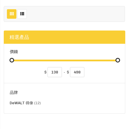
精選產品
價錢
$
-
$
品牌
貨
DeWALT 得偉
12
品