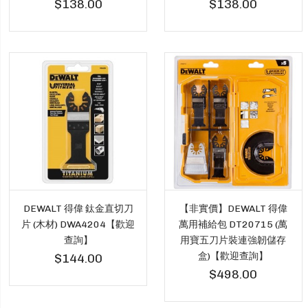
$138.00
$138.00
DEWALT 得偉 鈦金直切刀
【非實價】DEWALT 得偉
片 (木材) DWA4204【歡迎
萬用補給包 DT20715 (萬
查詢】
用寶五刀片裝連強韌儲存
盒)【歡迎查詢】
$144.00
$498.00