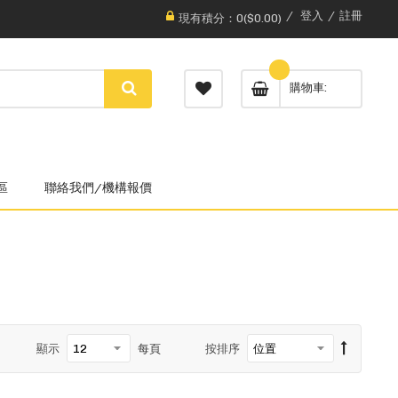
登入
註冊
現有積分：0($0.00)
購物車
區
聯絡我們/機構報價
顯示
每頁
按排序