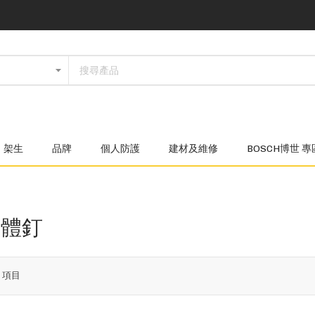
架生
品牌
個人防護
建材及維修
BOSCH博世 專
液體釘
5
項目