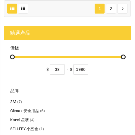
1
2
精選產品
價錢
$
-
$
品牌
貨
3M
7
品
貨
Climax 安全用品
6
品
貨
Korel 星嘜
4
品
貨
SELLERY 小五金
1
品