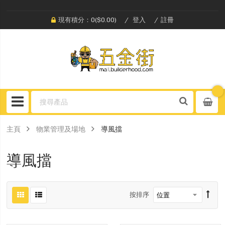
現有積分：0($0.00)
登入
註冊
主頁
物業管理及場地
導風擋
導風擋
按排序