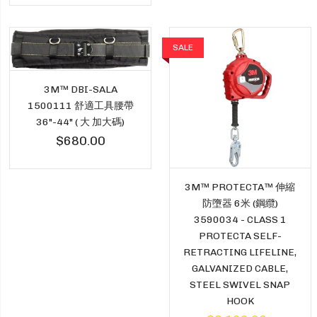
SALE
3M™ DBI-SALA
1500111 舒適工具腰帶
36"-44" ( 大 加大碼)
$680.00
3M™ PROTECTA™ 伸縮
防墮器 6米 (鋼纜)
3590034 - CLASS 1
PROTECTA SELF-
RETRACTING LIFELINE,
GALVANIZED CABLE,
STEEL SWIVEL SNAP
HOOK