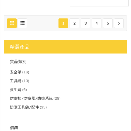
1
2
3
4
5
精選產品
貨品類別
貨
安全帶
16
品
貨
工具繩
13
品
貨
救生繩
6
品
貨
防墮扣/防墮器/防墮系統
28
品
貨
防墮工具袋/配件
33
品
價錢