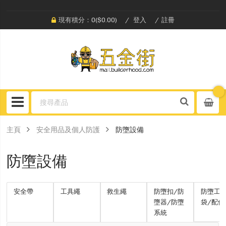
現有積分：0($0.00)
登入
註冊
主頁
安全用品及個人防護
防墮設備
防墮設備
安全帶
工具繩
救生繩
防墮扣/防
防墮工
墮器/防墮
袋/配件
系統