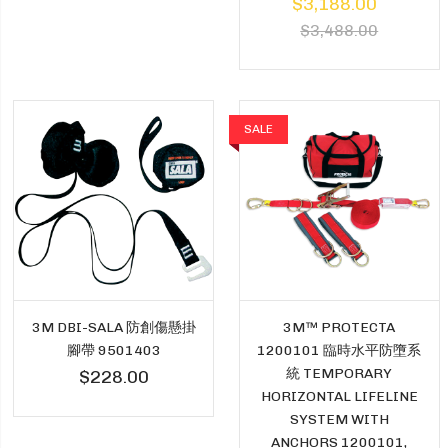
$3,188.00
$3,488.00
SALE
3M DBI-SALA 防創傷懸掛
3M™ PROTECTA
腳帶 9501403
1200101 臨時水平防墮系
統 TEMPORARY
$228.00
HORIZONTAL LIFELINE
SYSTEM WITH
ANCHORS 1200101,