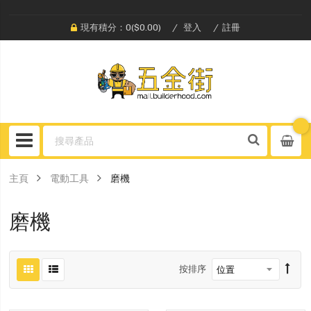
現有積分：0($0.00)
登入
註冊
主頁
電動工具
磨機
磨機
按排序