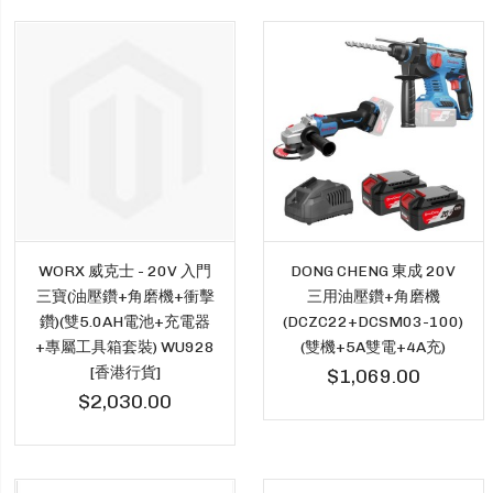
WORX 威克士 - 20V 入門
DONG CHENG 東成 20V
三寶(油壓鑽+角磨機+衝擊
三用油壓鑽+角磨機
鑽)(雙5.0AH電池+充電器
(DCZC22+DCSM03-100)
+專屬工具箱套裝) WU928
(雙機+5A雙電+4A充)
[香港行貨]
$1,069.00
$2,030.00