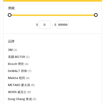
價錢
$
-
$
品牌
貨
3M
1
品
貨
美國 BEITER
1
品
貨
Bosch 博世
4
品
貨
DeWALT 得偉
7
品
貨
Makita 牧田
4
品
貨
METABO 麥太保
6
品
貨
WORX 威克士
8
品
貨
Dong Cheng 東成
5
品