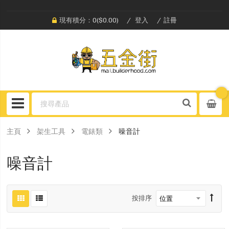
現有積分：0($0.00)
登入
註冊
主頁
架生工具
電錶類
噪音計
噪音計
按排序