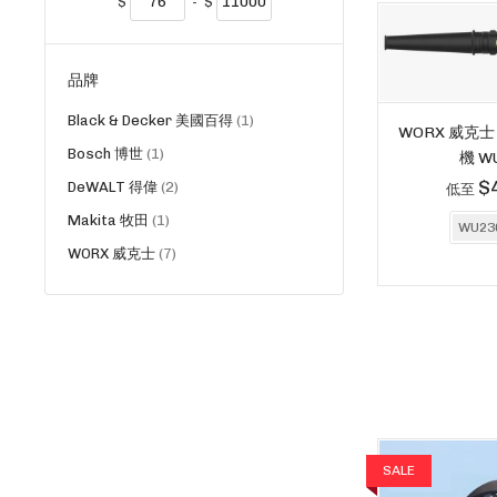
$
-
$
品牌
貨
Black & Decker 美國百得
1
WORX 威克士 
品
貨
Bosch 博世
1
機 W
品
$
貨
DeWALT 得偉
2
低至
品
貨
Makita 牧田
1
WU23
品
貨
WORX 威克士
7
品
SALE