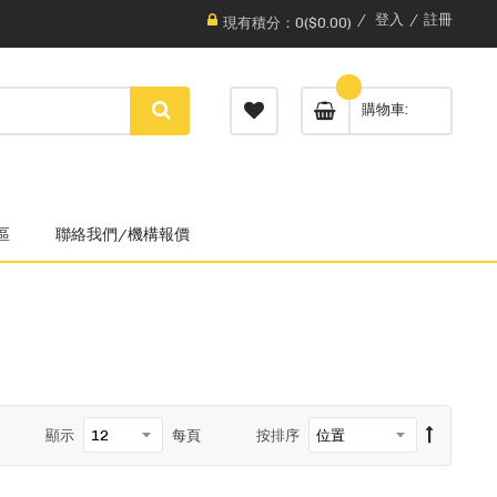
登入
註冊
現有積分：0($0.00)
購物車
區
聯絡我們/機構報價
顯示
每頁
按排序