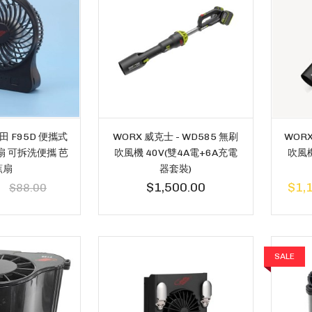
共田 F95D 便攜式
WORX 威克士 - WD585 無刷
WORX
 可拆洗便攜 芭
吹風機 40V(雙4A電+6A充電
吹風機
蕉扇
器套裝)
$1,500.00
$1,
$88.00
SALE