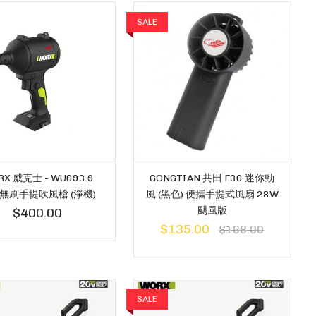
SALE
X 威克士 - WU093.9
GONGTIAN 共田 F30 迷你勁
V 無刷手提吹風槍 (淨機)
風 (黑色) 便攜手提式風扇 28W
颶風版
$400.00
$135.00
$168.00
SALE