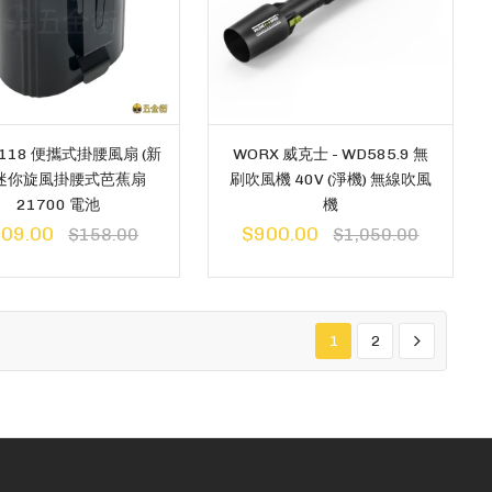
F118 便攜式掛腰風扇 (新
WORX 威克士 - WD585.9 無
 迷你旋風掛腰式芭蕉扇
刷吹風機 40V (淨機) 無線吹風
21700 電池
機
09.00
$900.00
$158.00
$1,050.00
1
2