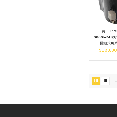
共田 F1
9600MAH 
掛頸式風扇 
$183.0