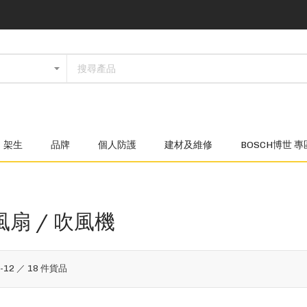
架生
品牌
個人防護
建材及維修
BOSCH博世 專
風扇 / 吹風機
1
-
12
／
18
件貨品