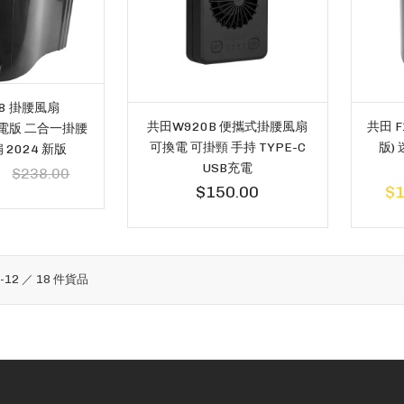
28 掛腰風扇
共田W920B 便攜式掛腰風扇
共田 
換電版 二合一掛腰
可換電 可掛頸 手持 TYPE-C
版)
2024 新版
USB充電
0
$238.00
$150.00
$1
1
-
12
／
18
件貨品