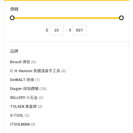
價錢
$
-
$
品牌
貨
Bosch 博世
5
品
貨
C. H. Hanson 美國漢森手工具
2
品
貨
DeWALT 得偉
7
品
貨
Diager 得加鑽嘴
18
品
貨
SELLERY 小五金
1
品
貨
TOLSEN 東森牌
2
品
貨
X-TOOL
1
品
貨
iTOOLMAN
3
品