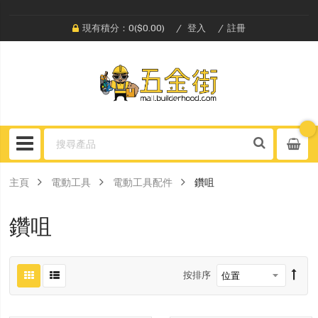
現有積分：0($0.00)
登入
註冊
主頁
電動工具
電動工具配件
鑽咀
鑽咀
按排序