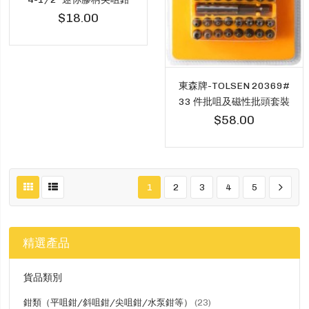
$18.00
東森牌-TOLSEN 20369#
33 件批咀及磁性批頭套裝
$58.00
1
2
3
4
5
精選產品
貨品類別
貨
鉗類（平咀鉗/斜咀鉗/尖咀鉗/水泵鉗等）
23