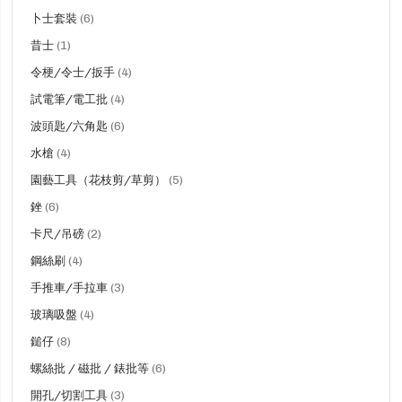
品
貨
卜士套裝
6
品
貨
昔士
1
品
貨
令梗/令士/扳手
4
品
貨
試電筆/電工批
4
品
貨
波頭匙/六角匙
6
品
貨
水槍
4
品
貨
園藝工具（花枝剪/草剪）
5
品
貨
銼
6
品
貨
卡尺/吊磅
2
品
貨
鋼絲刷
4
品
貨
手推車/手拉車
3
品
貨
玻璃吸盤
4
品
貨
鎚仔
8
品
貨
螺絲批 / 磁批 / 錶批等
6
品
貨
開孔/切割工具
3