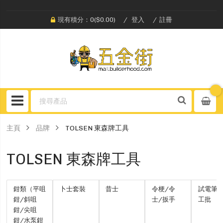
現有積分：0($0.00)
登入
註冊
主頁
品牌
TOLSEN 東森牌工具
TOLSEN 東森牌工具
鉗類（平咀
卜士套裝
昔士
令梗/令
試電筆/
鉗/斜咀
士/扳手
工批
鉗/尖咀
鉗/水泵鉗