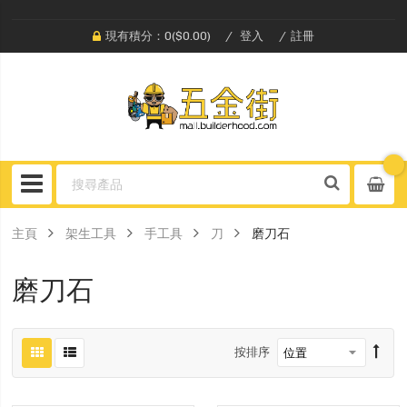
現有積分：0($0.00)
登入
註冊
主頁
架生工具
手工具
刀
磨刀石
磨刀石
按排序