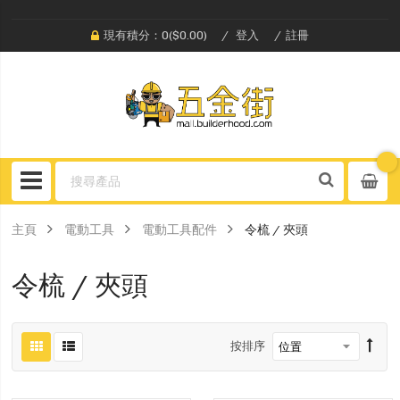
現有積分：0($0.00)
登入
註冊
主頁
電動工具
電動工具配件
令梳 / 夾頭
令梳 / 夾頭
按排序