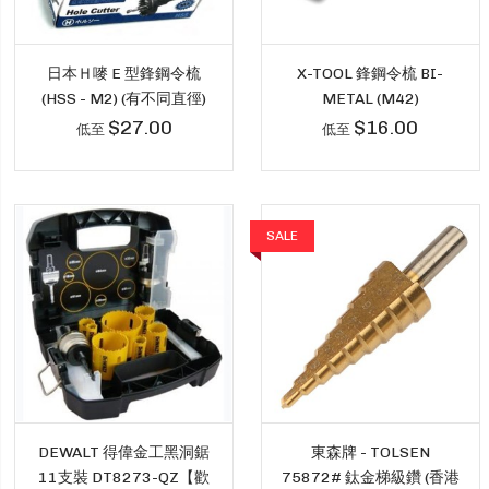
日本Ｈ嘜 E 型鋒鋼令梳
X-TOOL 鋒鋼令梳 BI-
(HSS - M2) (有不同直徑)
METAL (M42)
$27.00
$16.00
低至
低至
SALE
DEWALT 得偉金工黑洞鋸
東森牌 - TOLSEN
11支裝 DT8273-QZ【歡
75872# 鈦金梯級鑽 (香港