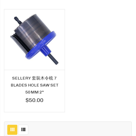
SELLERY 套裝木令梳 7
BLADES HOLE SAW SET
50MM 2"
$50.00