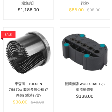
迎查詢】
行貨)
$1,188.00
$88.00
$95.00
SALE
東森牌 - TOLSEN
德國狼牌 WOLFCRAFT 小
75870# 套裝多層令梳 (7
型流動鑽架
件裝) (香港行貨)
$138.00
$38.00
$46.00