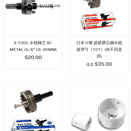
X-TOOL 令梳轉芯 BI-
日本Ｈ嘜 超硬鑽石鋼令梳
METAL (3/8" 16-30MM)
連彈弓（TCT）(有不同直
徑)
$20.00
$35.00
低至