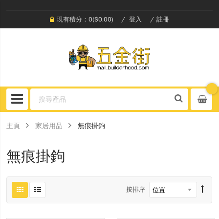
現有積分：0($0.00)
登入
註冊
主頁
家居用品
無痕掛鉤
無痕掛鉤
按排序