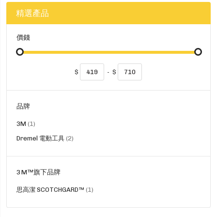
精選產品
價錢
$
-
$
品牌
貨
3M
1
品
貨
Dremel 電動工具
2
品
3M™旗下品牌
貨
思高潔 SCOTCHGARD™
1
品