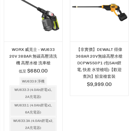
WORX 威克士 - WU633
【非實價】DEWALT 得偉
20V 38BAR 無碳高壓清洗
36BAR 20V無線高壓水槍
機 高壓水槍 洗車槍
DCPW550P1 (包5AH鋰
電, 快差 水管槍咀)【歡迎
$680.00
低至
查詢】鮫皇槍套裝
WU633.9 淨機
$9,999.00
WU633.3 (4.0Ah鋰電x1,
2A充電器)
WU633.1 (4.0Ah鋰電x1,
6A充電器)
WU633.3A (4.0Ah鋰電x2,
2A充電器)