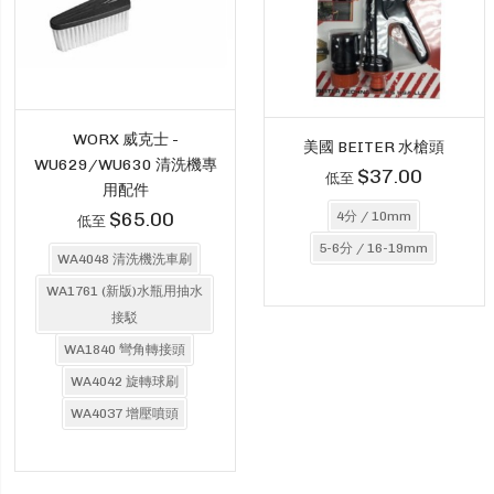
WORX 威克士 -
美國 BEITER 水槍頭
WU629/WU630 清洗機專
$37.00
低至
用配件
$65.00
4分 / 10mm
低至
5-6分 / 16-19mm
WA4048 清洗機洗車刷
WA1761 (新版)水瓶用抽水
接駁
WA1840 彎角轉接頭
WA4042 旋轉球刷
WA4037 增壓噴頭