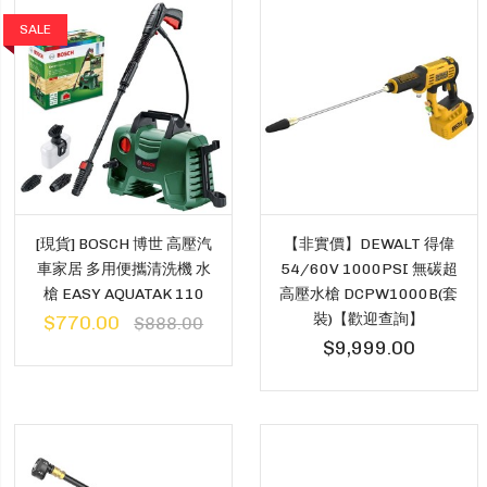
SALE
[現貨] BOSCH 博世 高壓汽
【非實價】DEWALT 得偉
車家居 多用便攜清洗機 水
54/60V 1000PSI 無碳超
槍 EASY AQUATAK 110
高壓水槍 DCPW1000B(套
裝)【歡迎查詢】
$770.00
$888.00
$9,999.00