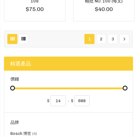
108
軸批 NO. 100 (每支)
$75.00
$40.00
1
2
3
精選產品
價錢
$
-
$
品牌
貨
Bosch 博世
4