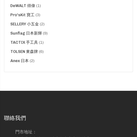
品
貨
DeWALT 得偉
1
品
貨
Pro'sKit 寶工
3
品
貨
SELLERY 小五金
2
品
貨
Sunflag 日本新輝
9
品
貨
TACTIX 手工具
1
品
貨
TOLSEN 東森牌
6
品
貨
Anex 日本
2
品
聯絡我們
門市地址：