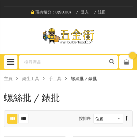
現有積分：0($0.00)
登入
註冊
主頁
架生工具
手工具
螺絲批 / 錶批
螺絲批 / 錶批
按排序