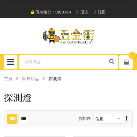
現有積分：0($0.00)
登入
註冊
主頁
家居用品
探測燈
探測燈
按排序