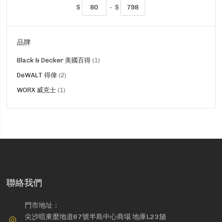
$
-
$
品牌
貨
Black & Decker 美國百得
1
品
貨
DeWALT 得偉
2
品
貨
WORX 威克士
1
品
聯絡我們
門市地址：
尖沙咀東麼地道67號半島中心商場 地庫L23舖