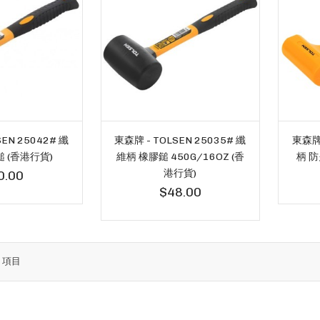
EN 25042# 纖
東森牌 - TOLSEN 25035# 纖
東森牌 
 (香港行貨)
維柄 橡膠鎚 450G/16OZ (香
柄 防
港行貨)
0.00
$48.00
8
項目