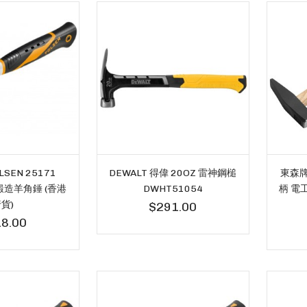
LSEN 25171
DEWALT 得偉 20OZ 雷神鋼槌
東森牌 
鍛造羊角錘 (香港
DWHT51054
柄 電工
貨)
$291.00
8.00