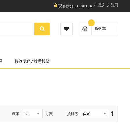
登入
註冊
現有積分：0($0.00)
購物車
區
聯絡我們/機構報價
顯示
每頁
按排序