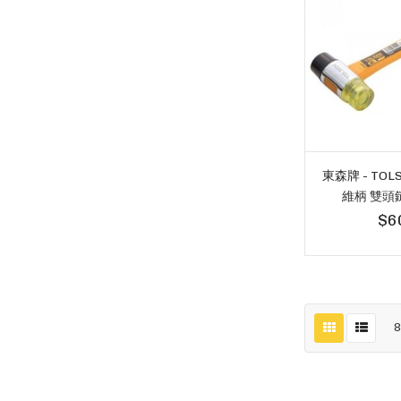
東森牌 - TOLS
維柄 雙頭鎚
$6