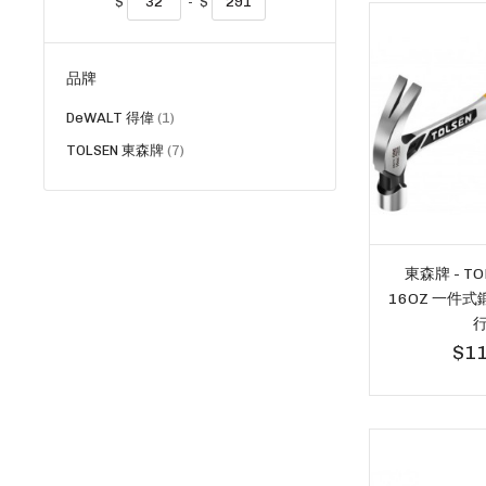
$
-
$
品牌
貨
DeWALT 得偉
1
品
貨
TOLSEN 東森牌
7
品
東森牌 - TO
16OZ 一件式
行
$11