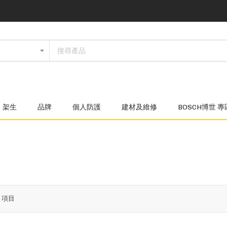
架生
品牌
個人防護
建材及維修
BOSCH博世 專
8
項目