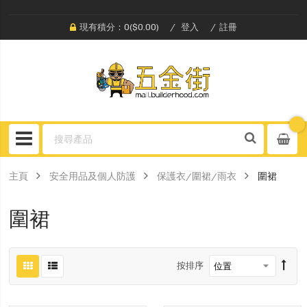
現有積分：0($0.00)
登入
註冊
主頁
安全用品及個人防護
保護衣/圍裙/雨衣
圍裙
圍裙
按排序