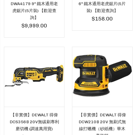
DWA4179 9" 鐵木通用老
6" 鐵木通用老虎鋸片(5片
虎鋸片(5片裝) 【歡迎查
裝) 【歡迎查詢】
詢】
$158.00
$9,999.00
【非實價】DEWALT 得偉
【非實價】DEWALT 得偉
DCS356B 20V無碳刷專利
DCW210B 20V 無刷式無
磨切機 (調速萬用寶)
線打蠟機（砂紙機）華木