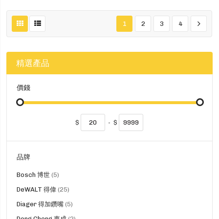
1
2
3
4
精選產品
價錢
$
-
$
品牌
貨
Bosch 博世
5
品
貨
DeWALT 得偉
25
品
貨
Diager 得加鑽嘴
5
品
貨
Dong Cheng 東成
2