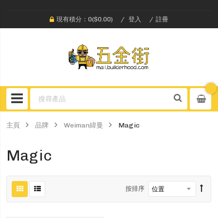
現有積分：0($0.00)
登入
註冊
主頁
品牌
Weiman緯曼
Magic
Magic
按排序