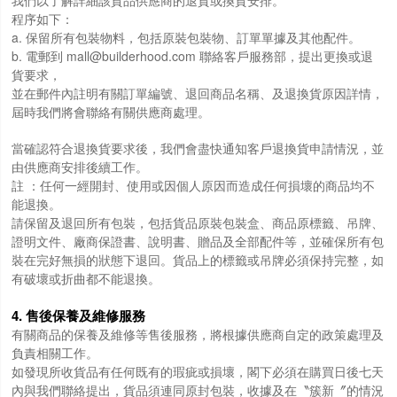
程序如下：
a. 保留所有包裝物料，包括原裝包裝物、訂單單據及其他配件。
b. 電郵到
mall@builderhood.com
聯絡客戶服務部，提出更換或退
貨要求，
並在郵件內註明有關訂單編號、退回商品名稱、及退換貨原因詳情，
屆時我們將會聯絡有關供應商處理。
當確認符合退換貨要求後，我們會盡快通知客戶退換貨申請情況，並
由供應商安排後續工作。
註 ：任何一經開封、使用或因個人原因而造成任何損壞的商品均不
能退換。
請保留及退回所有包裝，包括貨品原裝包裝盒、商品原標籤、吊牌、
證明文件、廠商保證書、說明書、贈品及全部配件等，並確保所有包
裝在完好無損的狀態下退回。貨品上的標籤或吊牌必須保持完整，如
有破壞或折曲都不能退換。
4. 售後保養及維修服務
有關商品的保養及維修等售後服務，將根據供應商自定的政策處理及
負責相關工作。
如發現所收貨品有任何既有的瑕疵或損壞，閣下必須在購買日後七天
內與我們聯絡提出，貨品須連同原封包裝，收據及在〝簇新〞的情況