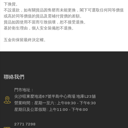
下換貨。
不設退款，如有關貨品因售罄而未能更換，閣下可選取任何同等價值
或高於同等價值的貨品及需補付貨價的差額。
貨品如因使用不當而引致損壞，恕不接受退換。
基於衛生理由，個人安全裝備恕不退換。
五金街保留最終決定權。
聯絡我們
門市地址：
尖沙咀東麼地道67號半島中心商場 地庫L23舖
營業時間：星期一至六 : 上午09:30 - 下午6:30
星期日及公眾假期 : 上午11:00 - 下午6:00
2771 7298