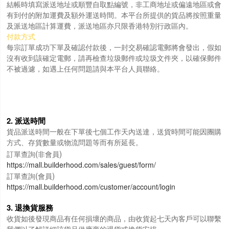
結帳時填寫派送地址或順豐自取點編號，非工商地址或偏遠地區或會
有到付的附加運費及額外運送時間。本平台所提供的貨品將按照重量
及派送地區計算運費，派送地區亦只限香港特別行政區內。
付款方式
每宗訂單成功下單及確認付款後，一封交易確認電郵將會發出，假如
沒有收到該確定電郵，請再檢查垃圾郵件或垃圾文件夾，以確保郵件
不被過濾，如遇上任何問題請與本平台人員聯絡。
2. 派送時間
貨品派送時間一般在下單後七個工作天內送達，送貨時間可能因團購
方式、存貨數量或物流問題等而有所延長。
(
)
訂單查詢
非會員
https://mall.builderhood.com/sales/guest/form/
(
)
訂單查詢
會員
https://mall.builderhood.com/customer/account/login
3. 退換貨服務
收貨如後發現商品有任何損壞的商品，由收貨起七天內客戶可以聯繫
我們以了解詳細該貨品供應商的退貨或換貨安排。