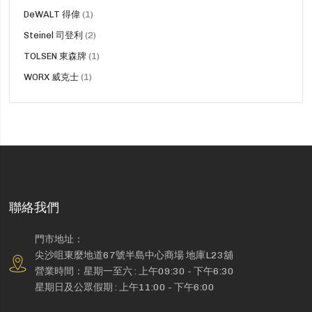
品
貨
DeWALT 得偉
1
品
貨
Steinel 司登利
2
品
貨
TOLSEN 東森牌
1
品
貨
WORX 威克士
1
品
聯絡我們
門市地址：
尖沙咀東麼地道67號半島中心商場 地庫L23舖
營業時間：星期一至六 : 上午09:30 - 下午6:30
星期日及公眾假期 : 上午11:00 - 下午6:00