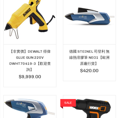
【非實價】DEWALT 得偉
德國 STEINEL 司登利 無
GLUE GUN 220V
線熱溶膠筆 NEO1【歐洲
DWHT70419-3【歡迎查
原廠行貨】
詢】
$420.00
$9,999.00
SALE