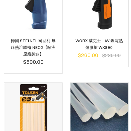
WORX 威克士 - 4V 鋰電熱
德國 STEINEL 司登利 無
熔膠槍 WX890
線熱溶膠槍 NEO2【歐洲
原廠製造】
$260.00
$280.00
$500.00