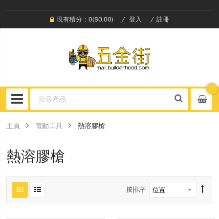
現有積分：0($0.00)
登入
註冊
主頁
電動工具
熱溶膠槍
熱溶膠槍
按排序