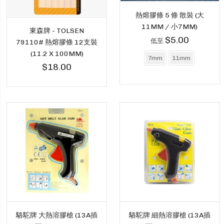
熱熔膠條 5 條 散裝 (大
11MM / 小7MM)
東森牌 - TOLSEN
$5.00
低至
79110# 熱熔膠條 12支裝
(11.2 X 100MM)
7mm
11mm
$18.00
駱駝牌 大熱溶膠槍 (13A插
駱駝牌 細熱溶膠槍 (13A插