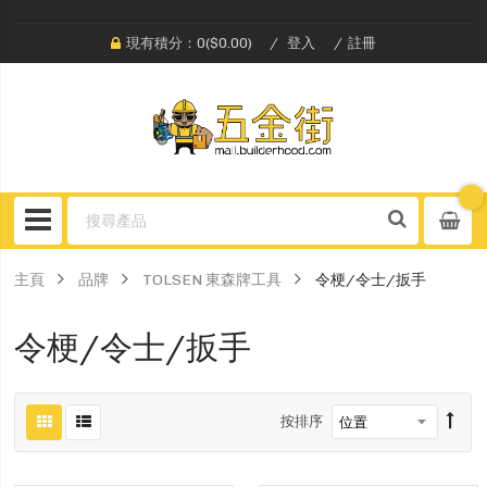
現有積分：0($0.00)
登入
註冊
主頁
品牌
TOLSEN 東森牌工具
令梗/令士/扳手
令梗/令士/扳手
按排序