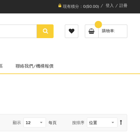
登入
註冊
現有積分：0($0.00)
購物車
區
聯絡我們/機構報價
顯示
每頁
按排序