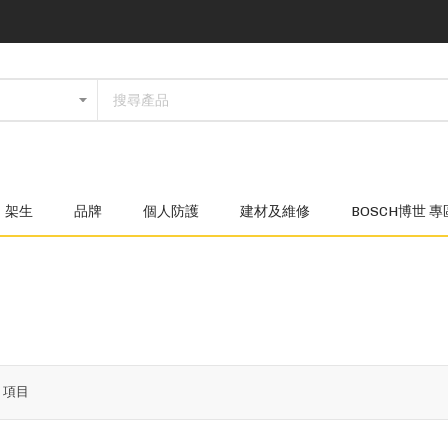
架生
品牌
個人防護
建材及維修
BOSCH博世 專
4
項目