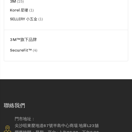
貨
3M
15
品
貨
Korel 星嘜
1
品
貨
SELLERY 小五金
1
品
3M™旗下品牌
貨
SecureFit™
4
品
聯絡我們
門市地址：
尖沙咀東麼地道67號半島中心商場 地庫L23舖