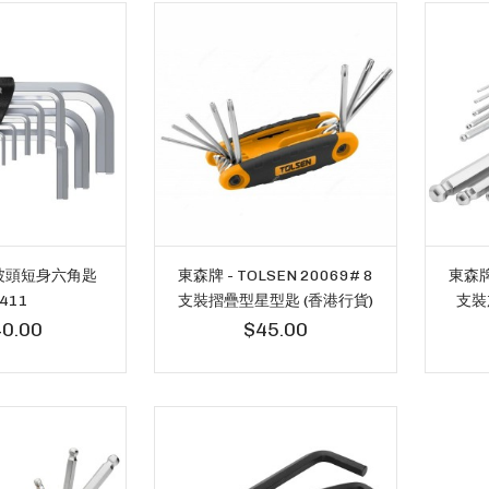
 波頭短身六角匙
東森牌 - TOLSEN 20069# 8
東森牌 
411
支裝摺疊型星型匙 (香港行貨)
支裝
0.00
$45.00