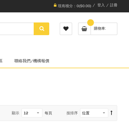
登入
註冊
現有積分：0($0.00)
購物車
區
聯絡我們/機構報價
顯示
每頁
按排序