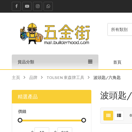
貨品分類
首頁
主頁
品牌
TOLSEN 東森牌工具
波頭匙/六角匙
波頭匙
精選產品
價錢