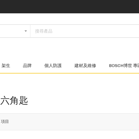
架生
品牌
個人防護
建材及維修
BOSCH博世 專
/六角匙
6
項目