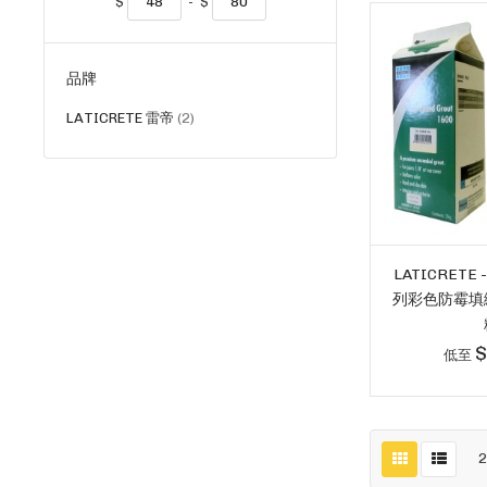
$
-
$
品牌
貨
LATICRETE 雷帝
2
品
LATICRETE 
列彩色防霉填縫
$
低至