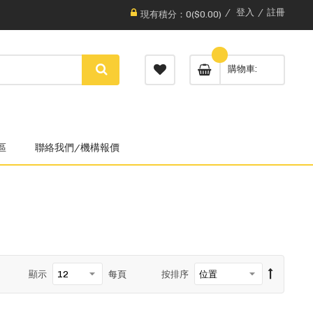
登入
註冊
現有積分：0($0.00)
購物車
區
聯絡我們/機構報價
顯示
每頁
按排序