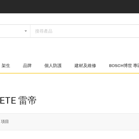
架生
品牌
個人防護
建材及維修
BOSCH博世 專
RETE 雷帝
2
項目