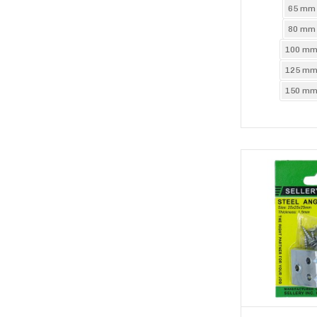
65 mm
80 mm
100 mm
125 mm
150 mm