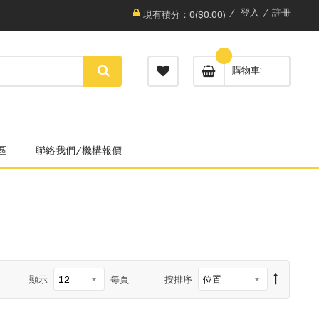
登入
註冊
現有積分：0($0.00)
購物車
區
聯絡我們/機構報價
顯示
每頁
按排序