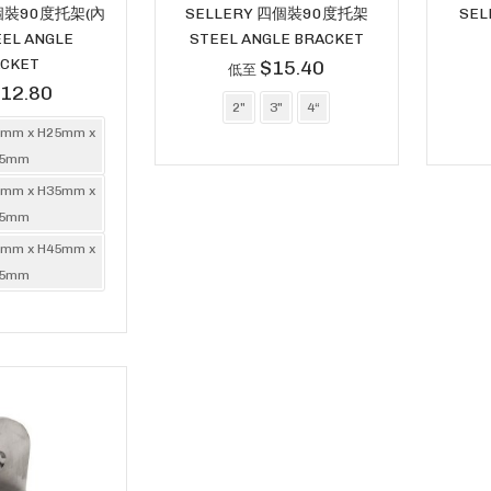
四個裝90度托架(內
SELLERY 四個裝90度托架
SEL
EL ANGLE
STEEL ANGLE BRACKET
CKET
$15.40
低至
12.80
2"
3"
4“
5mm x H25mm x
.5mm
5mm x H35mm x
.5mm
5mm x H45mm x
.5mm