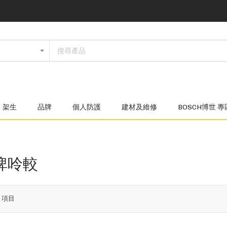
架生
品牌
個人防護
建材及維修
BOSCH博世 專
 啤呤較
9
項目