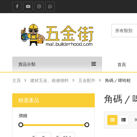
貨品分類
首頁
主頁
建材五金、維修物料
五金配件
角碼 / 啤呤較
角碼 /
精選產品
價錢