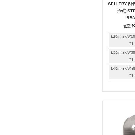
SELLERY 
角碼) STE
BRA
$
低至
L25mm x W2
T1
L35mm x W3
T1
L45mm x W4
T1