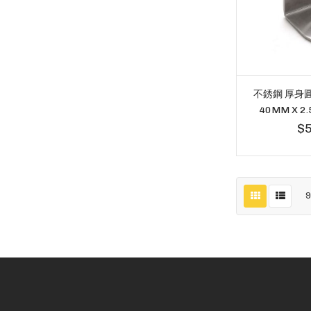
不銹鋼 厚身圓
40MM X 2
$5