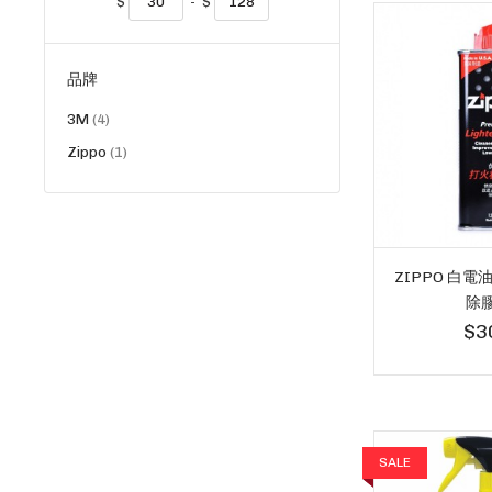
$
-
$
品牌
貨
3M
4
品
貨
Zippo
1
品
ZIPPO 白電油
除
$3
SALE