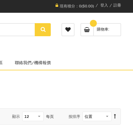
登入
註冊
現有積分：0($0.00)
購物車
區
聯絡我們/機構報價
顯示
每頁
按排序