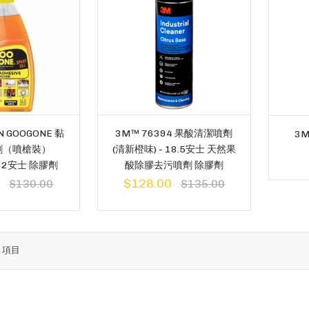
 GOOGONE 黏
3M™ 76394 果酸清潔噴劑
3
劑（噴槍裝）
(清新橙味) - 18.5安士 天然果
 12安士 除膠劑
酸除膠去污噴劑 除膠劑
0
$128.00
$130.00
$135.00
7
項目