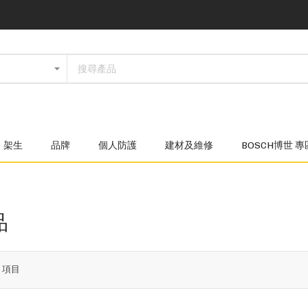
架生
品牌
個人防護
建材及維修
BOSCH博世 專
品
7
項目