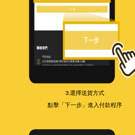
3.選擇送貨方式
點擊「下一步」進入付款程序