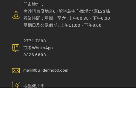
門市地址：
尖沙咀東麼地道67號半島中心商場 地庫L23舖
營業時間：星期一至六 : 上午09:30 - 下午6:30
星期日及公眾假期 : 上午11:00 - 下午6:00
2771 7298
或者WhatsApp
9226 6698
mall@builderhood.com
地盤佬江湖
私隱及Cookie政策
訂單與退貨
搜尋條件
聯絡我們
RSS 訂閱
高級
Copyright©2020 Ten Gen IT Co Ltd. All rights reserved.