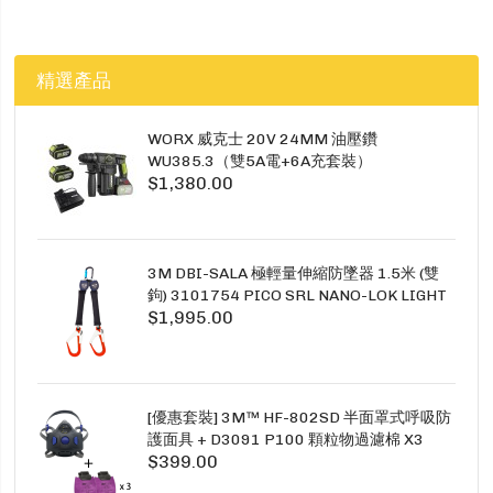
精選產品
WORX 威克士 20V 24MM 油壓鑽
WU385.3（雙5A電+6A充套裝）
$1,380.00
3M DBI-SALA 極輕量伸縮防墜器 1.5米 (雙
鉤) 3101754 PICO SRL NANO-LOK LIGHT
$1,995.00
1.5M TWINS
[優惠套裝] 3M™ HF-802SD 半面罩式呼吸防
護面具 + D3091 P100 顆粒物過濾棉 X3
$399.00
SECURE CLICK HF-802SD HF-800SD 系列