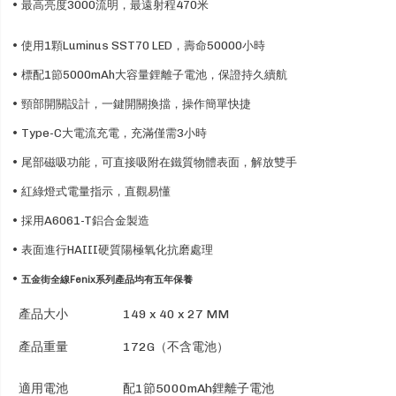
• 最高亮度3000流明，最遠射程470米
• 使用1顆Luminus SST70 LED，壽命50000小時
• 標配1節5000mAh大容量鋰離子電池，保證持久續航
• 頸部開關設計，一鍵開關換擋，操作簡單快捷
• Type-C大電流充電，充滿僅需3小時
• 尾部磁吸功能，可直接吸附在鐵質物體表面，解放雙手
• 紅綠燈式電量指示，直觀易懂
• 採用A6061-T鋁合金製造
• 表面進行HAIII硬質陽極氧化抗磨處理
•
五金街全線Fenix系列產品均有五年保養
產品大小
149 x 40 x 27 MM
產品重量
172G（不含電池）
適用電池
配1節5000mAh鋰離子電池