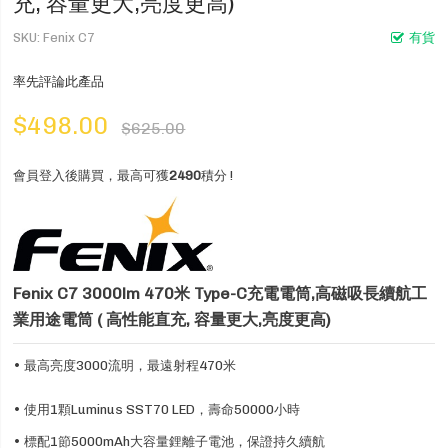
充, 容量更大,亮度更高)
SKU
Fenix C7
有貨
率先評論此產品
$498.00
$625.00
會員登入後購買，最高可獲
2490
積分 !
Fenix C7 3000lm 470米 Type-C充電電筒,高磁吸長續航工
業用途電筒 ( 高性能直充, 容量更大,亮度更高)
• 最高亮度3000流明，最遠射程470米
• 使用1顆Luminus SST70 LED，壽命50000小時
• 標配1節5000mAh大容量鋰離子電池，保證持久續航