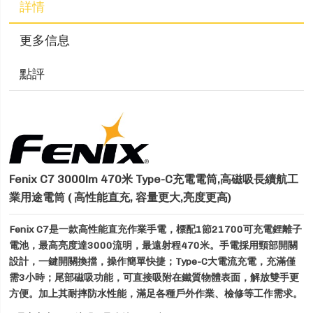
詳情
更多信息
點評
Fenix C7 3000lm 470米 Type-C充電電筒,高磁吸長續航工
業用途電筒 ( 高性能直充, 容量更大,亮度更高)
Fenix C7是一款高性能直充作業手電，標配1節21700可充電鋰離子
電池，最高亮度達3000流明，最遠射程470米。
手電採用頸部開關
設計，一鍵開關換擋，操作簡單快捷；Type-C大電流充電，充滿僅
需3小時；尾部磁吸功能，可直接吸附在鐵質物體表面，解放雙手更
方便。加上其耐摔防水性能，滿足各種戶外作業、檢修等工作需求。