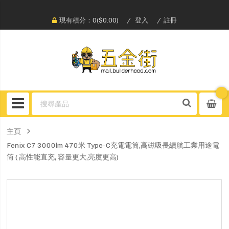
現有積分：0($0.00)
登入
註冊
主頁
Fenix C7 3000lm 470米 Type-C充電電筒,高磁吸長續航工業用途電
筒 ( 高性能直充, 容量更大,亮度更高)