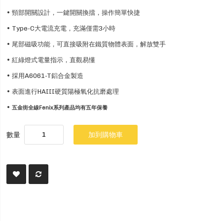
• 頸部開關設計，一鍵開關換擋，操作簡單快捷
• Type-C大電流充電，充滿僅需3小時
• 尾部磁吸功能，可直接吸附在鐵質物體表面，解放雙手
• 紅綠燈式電量指示，直觀易懂
• 採用A6061-T鋁合金製造
• 表面進行HAIII硬質陽極氧化抗磨處理
•
五金街全線Fenix系列產品均有五年保養
數量
加到購物車