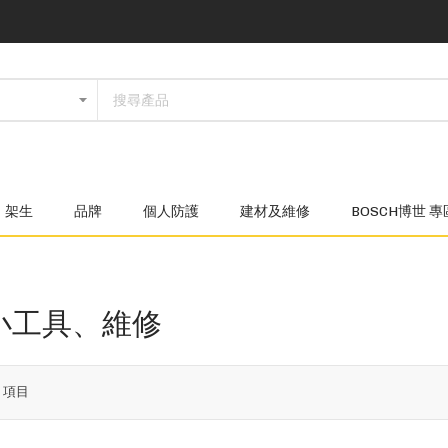
架生
品牌
個人防護
建材及維修
BOSCH博世 專
小工具、維修
7
項目