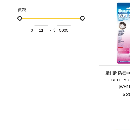
價錢
$
-
$
犀利牌 防霉中
SELLEYS
(WHI
$2