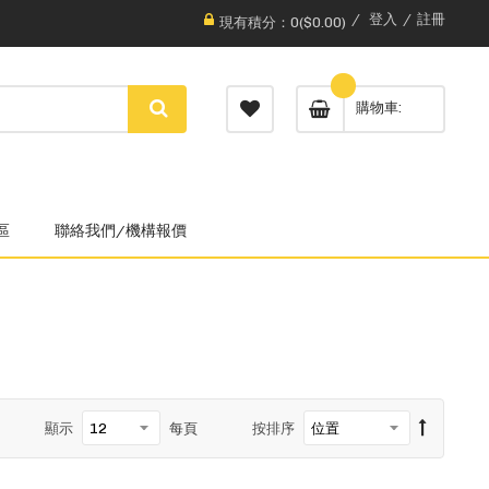
登入
註冊
現有積分：0($0.00)
購物車
區
聯絡我們/機構報價
顯示
每頁
按排序