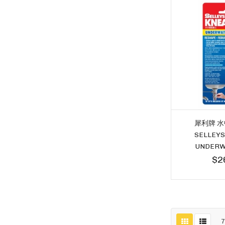
犀利牌 
SELLEYS
UNDERW
$2