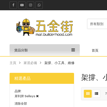
貨品分類
首頁
主頁
家居必備
架撐、小工具、維修
架撐、
精選產品
品牌
犀利牌 Selleys
清除全部