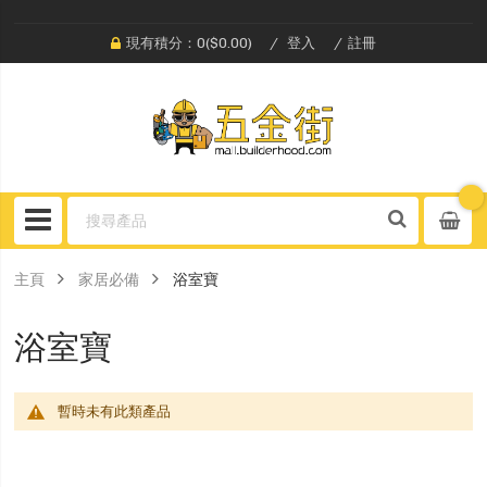
現有積分：0($0.00)
登入
註冊
主頁
家居必備
浴室寶
浴室寶
暫時未有此類產品