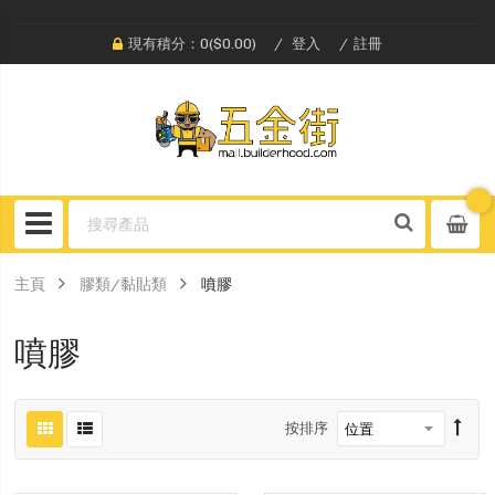
現有積分：0($0.00)
登入
註冊
主頁
膠類/黏貼類
噴膠
噴膠
按排序