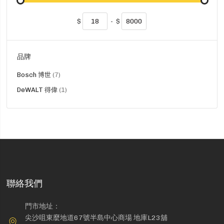
$
-
$
品牌
貨
Bosch 博世
7
品
貨
DeWALT 得偉
1
品
聯絡我們
門市地址：
尖沙咀東麼地道67號半島中心商場 地庫L23舖