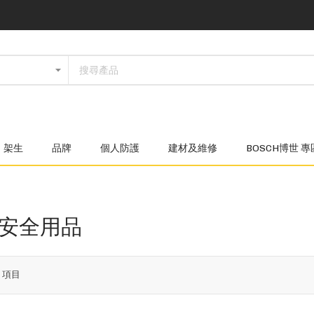
架生
品牌
個人防護
建材及維修
BOSCH博世 專
x 安全用品
7
項目