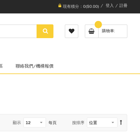
登入
註冊
現有積分：0($0.00)
購物車
區
聯絡我們/機構報價
顯示
每頁
按排序