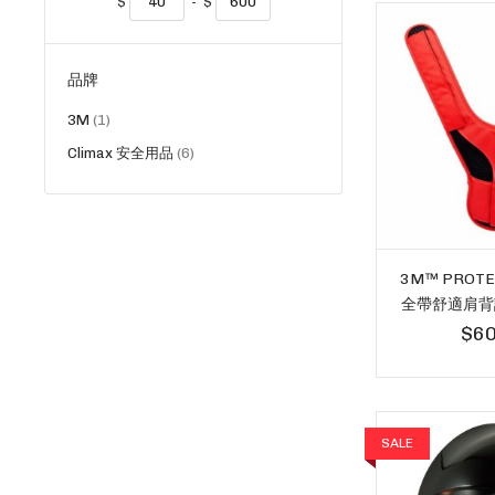
$
-
$
品牌
貨
3M
1
品
貨
Climax 安全用品
6
品
3M™ PROTE
全帶舒適肩背護
$60
SALE