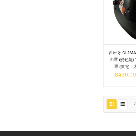
西班牙 CLIMA
面罩 (變色龍
罩 (供電：太
$430.0