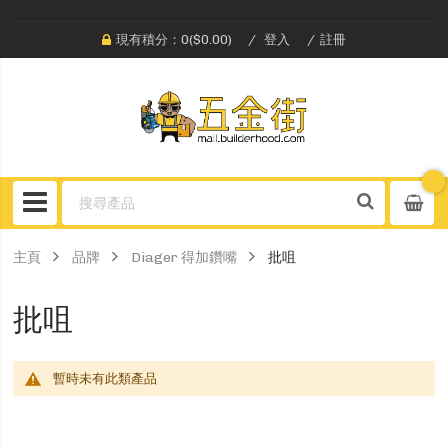
現有積分：0($0.00)
登入
註冊
主頁
品牌
Diager 得加鑽嘴
批咀
批咀
暫時未有此類產品