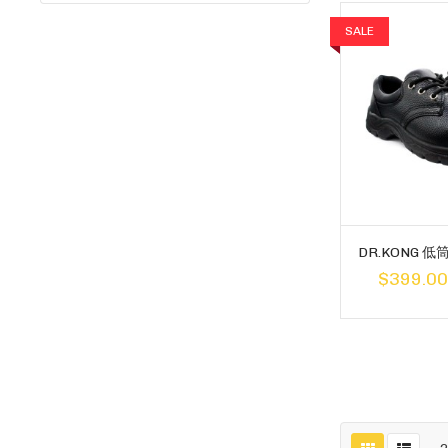
SALE
DR.KONG 低
$399.0