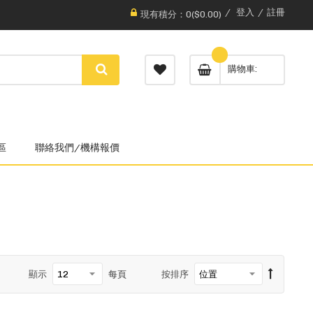
登入
註冊
現有積分：0($0.00)
購物車
區
聯絡我們/機構報價
顯示
每頁
按排序