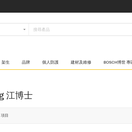
架生
品牌
個人防護
建材及維修
BOSCH博世 專
ong 江博士
2
項目