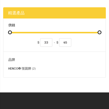
精選產品
價錢
$
-
$
品牌
貨
HENCO® 恆固牌
2
品