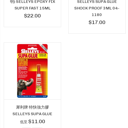
明) SELLEYS EPOXY FIX
SELLEYS SUPA GLUE
SUPER FAST 15ML
SHOCK PROOF 3ML 04-
1180
$22.00
$17.00
犀利牌 特快強力膠
SELLEYS SUPA GLUE
$11.00
低至