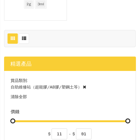
2g
3ml
精選產品
貨品類別
自助維修站（超能膠/AB膠/塑鋼土等）
清除全部
價錢
$
-
$